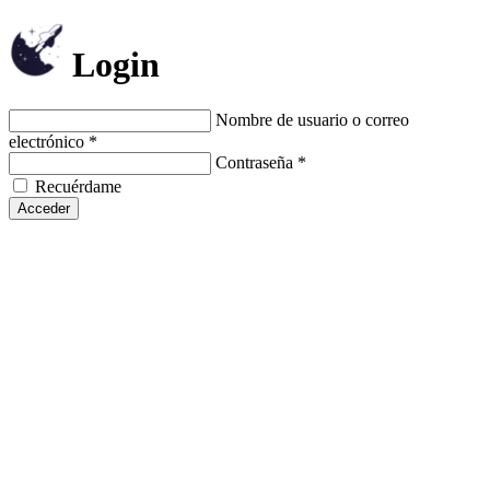
Login
Nombre de usuario o correo
electrónico
*
Contraseña
*
Recuérdame
Acceder